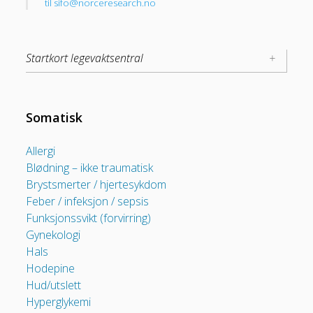
til
sifo@norceresearch.no
Startkort legevaktsentral
Somatisk
Allergi
Blødning – ikke traumatisk
Brystsmerter / hjertesykdom
Feber / infeksjon / sepsis
Funksjonssvikt (forvirring)
Gynekologi
Hals
Hodepine
Hud/utslett
Hyperglykemi